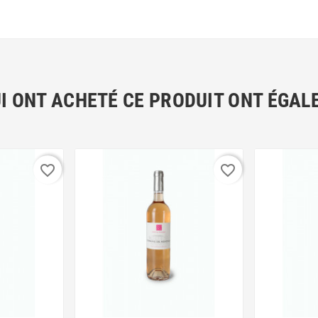
UI ONT ACHETÉ CE PRODUIT ONT ÉGAL
favorite_border
favorite_border