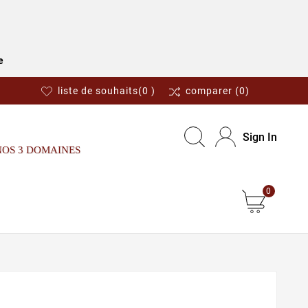
e
liste de souhaits
(0 )
comparer
(0)
Sign In
NOS 3 DOMAINES
0