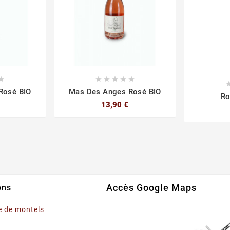






Rosé BIO
Mas Des Anges Rosé BIO
Ro
13,90 €
Accès Google Maps
ons
 de montels