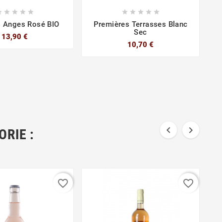










 Anges Rosé BIO
Premières Terrasses Blanc
Sec
13,90 €
10,70 €


RIE :
favorite_border
favorite_border