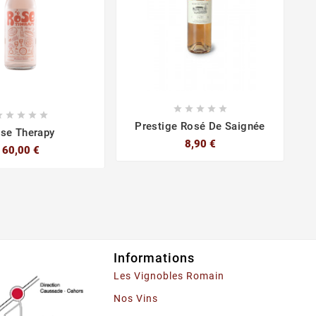










Prestige Rosé De Saignée
se Therapy
8,90 €
60,00 €
Informations
Les Vignobles Romain
Nos Vins