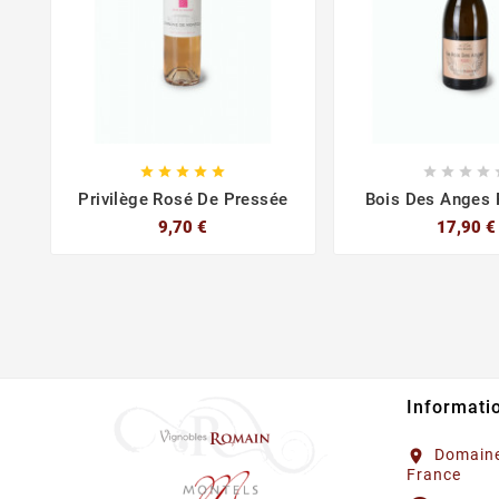









Privilège Rosé De Pressée
Bois Des Anges 
9,70 €
17,90 €
Informati
Domaine
location_on
France