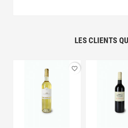
LES CLIENTS Q
favorite_border