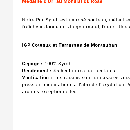
Médaille d'Or au Mondial du Rosé
Notre Pur Syrah est un rosé soutenu, mêlant en 
fraîcheur donne un vin gourmand, friand. Une v
IGP Coteaux et Terrasses de Montauban
Cépage :
100% Syrah
Rendement :
45 hectolitres par hectares
Vinification :
Les raisins sont ramassées vers
pressoir pneumatique à l'abri de l'oxydation.
arômes exceptionnelles...