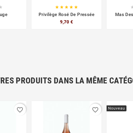






ouge
Privilège Rosé De Pressée
Mas Des
9,70 €
TRES PRODUITS DANS LA MÊME CATÉGO
Nouveau
favorite_border
favorite_border