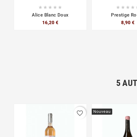









Alice Blanc Doux
Prestige R
16,20 €
8,90 €
5 AU
Nouveau
favorite_border