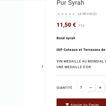
Pur Syrah





LA REVUE(0)
11,50 €
TTC
Rosé syrah
IGP Coteaux et Terrasses d
VIN MEDAILLE AU MONDIAL D
keyboard_arrow_right
UNE MEDAILLE D'OR.
QUANTITÉ

Ajouter Au Panier