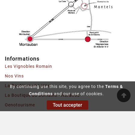
Informations
Les Vignobles Romain
Nos Vins
La Boutique en Ligne
By continuing use this site, you agree to the
Terms &
Conditions
and our use of cookies.
La Boutique au Domaine - Horaires
Tout accepter
Oenotourisme
Contactez-nous
© 2019 - Ecommerce Software By PrestaShop™