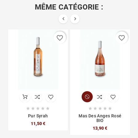
MÊME CATÉGORIE :


favorite_border
favorite_border










Pur Syrah
Mas Des Anges Rosé
BIO
11,50 €
13,90 €