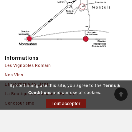
Informations
Les Vignobles Romain
Nos Vins
La Boutique en Ligne
By continuing use this site, you agree to the
Terms &
Conditions
and our use of cookies.
La Boutique au Domaine - Horaires
Tout accepter
Oenotourisme
Contactez-nous
© 2019 - Ecommerce Software By PrestaShop™