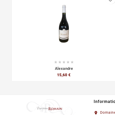





Alexandre
15,60 €
Informati
Domaine
location_on