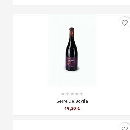
favorite_border





Serre De Bovila
19,30 €
favorite_border