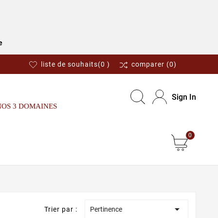
e
liste de souhaits
(0 )
comparer
(0)
Sign In
NOS 3 DOMAINES
0

Trier par :
Pertinence