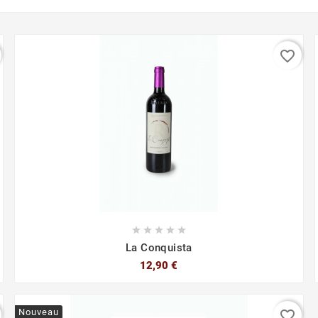
favorite_border





La Conquista
12,90 €
Nouveau
favorite_border