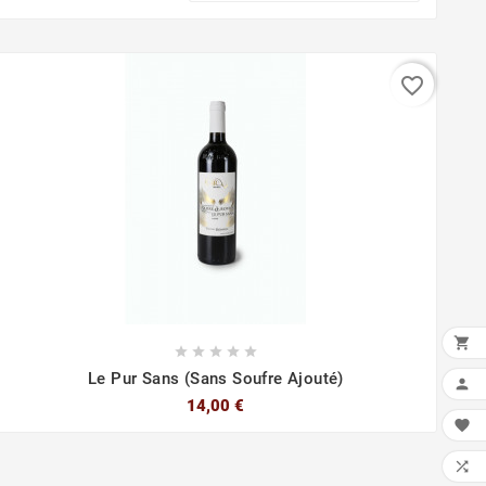
favorite_border






Le Pur Sans (sans Soufre Ajouté)

14,00 €

